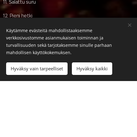
11. Salattu suru
12. Pieni hetki
13. Myrskyn jälkeen
Käytämme evästeitä mahdollistaaksemme
verkkosivustomme asianmukaisen toiminnan ja
14. Have You Ever Seen The Rain
turvallisuuden sekä tarjotaksemme sinulle parhaan
mahdollisen käyttökokemuksen.
(keikkakalustolla äänitetty bonuskappale)
Hyväksy vain tarpeelliset
Hyväksy kaikki
Rytmien valtaan 2007
1. Lähdit kanssani tanssimaan
2. Jätät jälkeesi vain kyyneleet
3. Rytmien valtaan