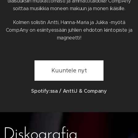
tilaisuuksiin mutkattomasti ja ammattitaidolla! CompAny
soittaa musiikkia moneen makuun ja monen ikäisille.
Kolmen solistin Antti, Hanna-Maria ja Jukka -myötä
CompAny on esiintyessään juhlien ehdoton kiintopiste ja
magneetti!
Kuuntele nyt
Spotify:ssa / AnttiJ & Company
Diskografia